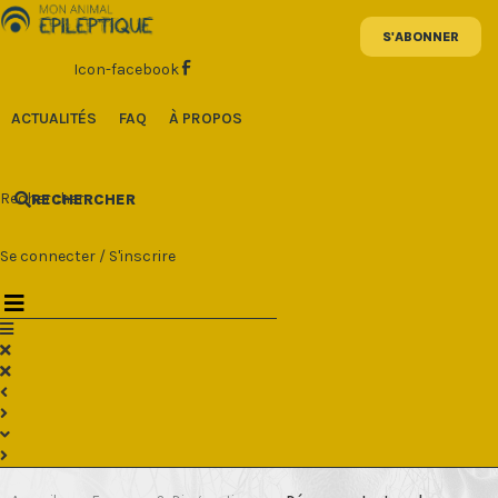
Aller
au
contenu
Icon-facebook
ACTUALITÉS
FAQ
À PROPOS
Rechercher
RECHERCHER
Se connecter
/
S'inscrire