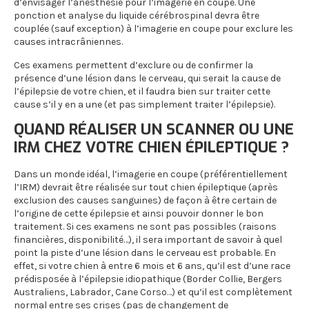
d’envisager l’anesthésie pour l’imagerie en coupe. Une
ponction et analyse du liquide cérébrospinal devra être
couplée (sauf exception) à l’imagerie en coupe pour exclure les
causes intracrâniennes.
Ces examens permettent d’exclure ou de confirmer la
présence d’une lésion dans le cerveau, qui serait la cause de
l’épilepsie de votre chien, et il faudra bien sur traiter cette
cause s’il y en a une (et pas simplement traiter l’épilepsie).
QUAND RÉALISER UN SCANNER OU UNE
IRM CHEZ VOTRE CHIEN ÉPILEPTIQUE ?
Dans un monde idéal, l’imagerie en coupe (préférentiellement
l’IRM) devrait être réalisée sur tout chien épileptique (après
exclusion des causes sanguines) de façon à être certain de
l’origine de cette épilepsie et ainsi pouvoir donner le bon
traitement. Si ces examens ne sont pas possibles (raisons
financières, disponibilité…), il sera important de savoir à quel
point la piste d’une lésion dans le cerveau est probable. En
effet, si votre chien à entre 6 mois et 6 ans, qu’il est d’une race
prédisposée à l’épilepsie idiopathique (Border Collie, Bergers
Australiens, Labrador, Cane Corso…) et qu’il est complètement
normal entre ses crises (pas de changement de