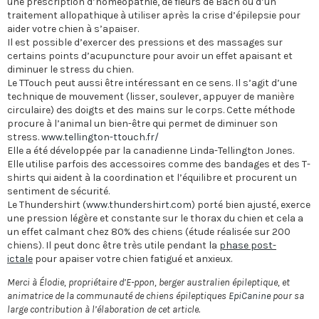
une prescription d’homéopathie, de fleurs de Bach ou d’un
traitement allopathique à utiliser après la crise d’épilepsie pour
aider votre chien à s’apaiser.
Il est possible d’exercer des pressions et des massages sur
certains points d’acupuncture pour avoir un effet apaisant et
diminuer le stress du chien.
Le TTouch peut aussi être intéressant en ce sens. Il s’agit d’une
technique de mouvement (lisser, soulever, appuyer de manière
circulaire) des doigts et des mains sur le corps. Cette méthode
procure à l’animal un bien-être qui permet de diminuer son
stress.
www.tellington-ttouch.fr/
Elle a été développée par la canadienne Linda-Tellington Jones.
Elle utilise parfois des accessoires comme des bandages et des T-
shirts qui aident à la coordination et l’équilibre et procurent un
sentiment de sécurité.
Le Thundershirt (
www.thundershirt.com
) porté bien ajusté, exerce
une pression légère et constante sur le thorax du chien et cela a
un effet calmant chez 80% des chiens (étude réalisée sur 200
chiens). Il peut donc être très utile pendant la
phase post-
ictale
pour apaiser votre chien fatigué et anxieux.
Merci à Élodie, propriétaire d’E-ppon, berger australien épileptique, et
animatrice de la communauté de chiens épileptiques
EpiCanine
pour sa
large contribution à l’élaboration de cet article.