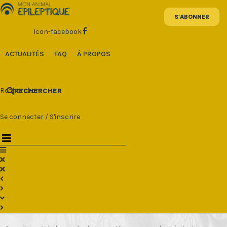
Aller
au
contenu
Icon-facebook
ACTUALITÉS
FAQ
À PROPOS
Rechercher
RECHERCHER
Se connecter
/
S'inscrire