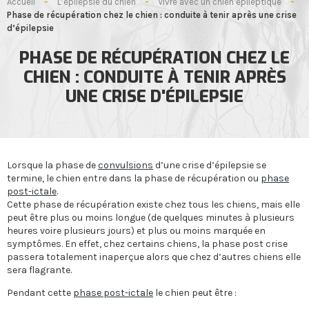
Accueil
-
L’épilepsie du chien
-
Vivre avec un chien épileptique
-
Phase de récupération chez le chien : conduite à tenir après une crise
d’épilepsie
PHASE DE RÉCUPÉRATION CHEZ LE
CHIEN : CONDUITE À TENIR APRÈS
UNE CRISE D'ÉPILEPSIE
Lorsque la phase de
convulsions
d’une crise d’épilepsie se
termine, le chien entre dans la phase de récupération ou
phase
post-ictale
.
Cette phase de récupération existe chez tous les chiens, mais elle
peut être plus ou moins longue (de quelques minutes à plusieurs
heures voire plusieurs jours) et plus ou moins marquée en
symptômes. En effet, chez certains chiens, la phase post crise
passera totalement inaperçue alors que chez d’autres chiens elle
sera flagrante.
Pendant cette
phase post-ictale
le chien peut être :