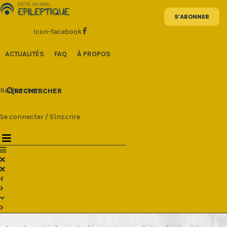
Aller
au
contenu
Icon-facebook
ACTUALITÉS
FAQ
À PROPOS
Rechercher
RECHERCHER
Se connecter
/
S'inscrire