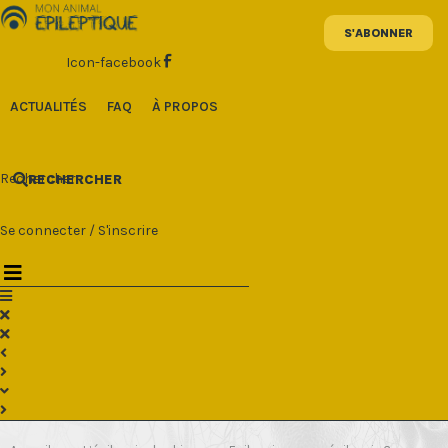
Aller
au
contenu
Icon-facebook
ACTUALITÉS
FAQ
À PROPOS
Rechercher
RECHERCHER
Se connecter
/
S'inscrire