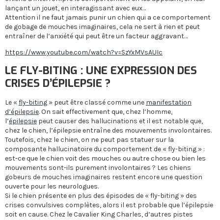
lançant un jouet, en interagissant avec eux…
Attention il ne faut jamais punir un chien qui a ce comportement
de gobage de mouches imaginaires, cela ne sert à rien et peut
entraîner de l’anxiété qui peut être un facteur aggravant…
https://www.youtube.com/watch?v=SzYxMVsAUIc
LE FLY-BITING : UNE EXPRESSION DES
CRISES D’ÉPILEPSIE ?
Le «
fly-biting
» peut être classé comme une
manifestation
d’épilepsie
. On sait effectivement que, chez l’homme,
l’
épilepsie
peut causer des hallucinations et il est notable que,
chez le chien, l’épilepsie entraîne des mouvements involontaires.
Toutefois, chez le chien, on ne peut pas statuer sur la
composante hallucinatoire du comportement de « fly-biting » :
est-ce que le chien voit des mouches ou autre chose ou bien les
mouvements sont-ils purement involontaires ? Les chiens
gobeurs de mouches imaginaires restent encore une question
ouverte pour les neurologues.
Si le chien présente en plus des épisodes de « fly-biting » des
crises convulsives complètes, alors il est probable que l’épilepsie
soit en cause. Chez le Cavalier King Charles, d’autres pistes