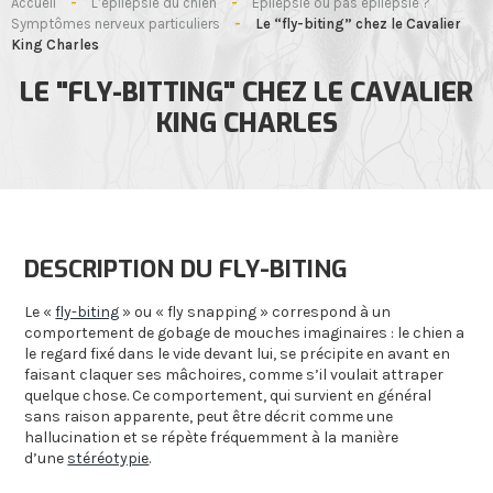
Accueil
-
L’épilepsie du chien
-
Epilepsie ou pas épilepsie ?
Symptômes nerveux particuliers
-
Le “fly-biting” chez le Cavalier
King Charles
LE "FLY-BITTING" CHEZ LE CAVALIER
KING CHARLES
DESCRIPTION DU FLY-BITING
Le «
fly-biting
» ou « fly snapping » correspond à un
comportement de gobage de mouches imaginaires : le chien a
le regard fixé dans le vide devant lui, se précipite en avant en
faisant claquer ses mâchoires, comme s’il voulait attraper
quelque chose. Ce comportement, qui survient en général
sans raison apparente, peut être décrit comme une
hallucination et se répète fréquemment à la manière
d’une
stéréotypie
.