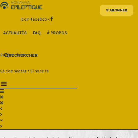
Aller
au
contenu
Icon-facebook
ACTUALITÉS
FAQ
À PROPOS
Rechercher
RECHERCHER
Se connecter
/
S'inscrire