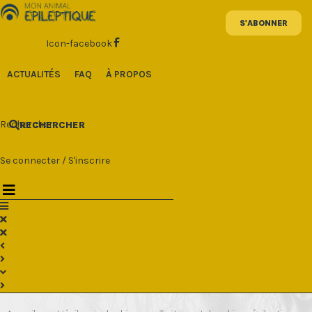
Aller
au
contenu
Icon-facebook
ACTUALITÉS
FAQ
À PROPOS
Rechercher
RECHERCHER
Se connecter
/
S'inscrire