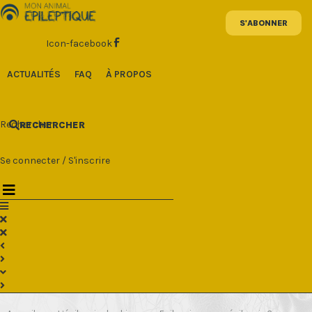
Aller
au
contenu
Icon-facebook
ACTUALITÉS
FAQ
À PROPOS
Rechercher
RECHERCHER
Se connecter
/
S'inscrire