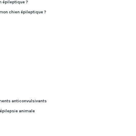
 épileptique ?
 mon chien épileptique ?
ments anticonvulsivants
 épilepsie animale