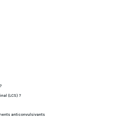
?
nal (LCS) ?
ments anticonvulsivants