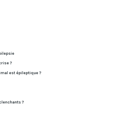
pilepsie
rise ?
mal est épileptique ?
éclenchants ?