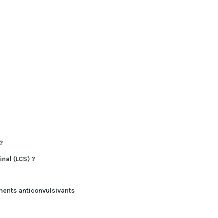
?
nal (LCS) ?
ments anticonvulsivants