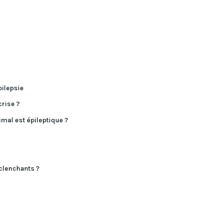
pilepsie
rise ?
mal est épileptique ?
éclenchants ?