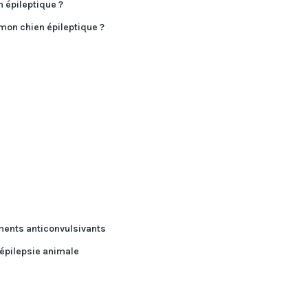
 épileptique ?
 mon chien épileptique ?
ments anticonvulsivants
 épilepsie animale