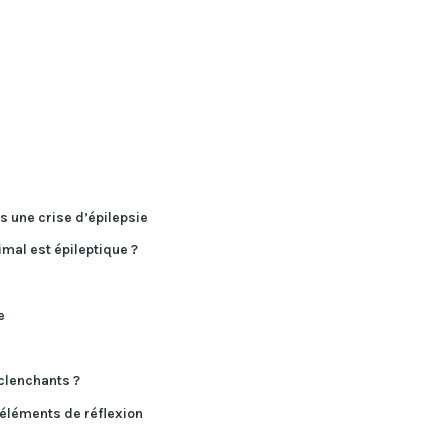
s une crise d’épilepsie
mal est épileptique ?
e
éclenchants ?
 éléments de réflexion