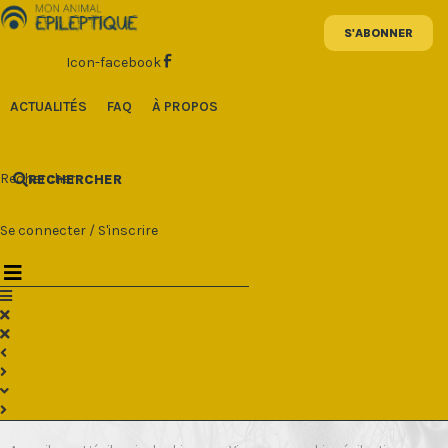
Aller
au
contenu
Icon-facebook
ACTUALITÉS
FAQ
À PROPOS
Rechercher
RECHERCHER
Se connecter
/
S'inscrire